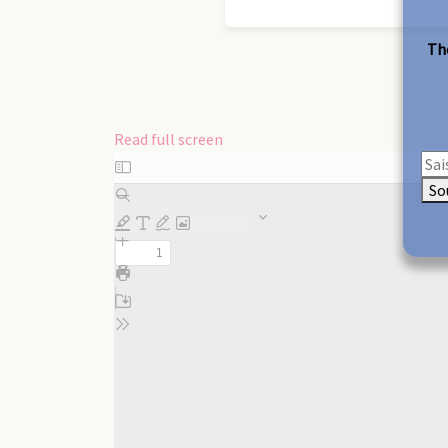
The
Read full screen
Skip
to
So
PDF
content