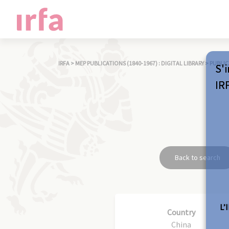
IRFA
>
MEP PUBLICATIONS (1840-1967) : DIGITAL LIBRARY
>
PUBLIC
S'i
IR
Back to search
L’
Country
China