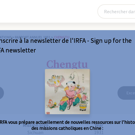
ATIONS
>
RAPPORT ANNUEL 1931
>
CHENGTU
nscrire à la newsletter de l'IRFA - Sign up for the
FA newsletter
Chengtu
Exce
IRFA vous prépare actuellement de nouvelles ressources sur l’histo
Mission area
Year
des missions catholiques en Chine :
Sichuan
1931