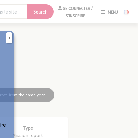
SE
SE CONNECTER /
Search
MENU
CONNECT
S'INSCRIRE
/
S'INSCRIR
X
CLO
rpts from the same year
ire
Type
Mission report