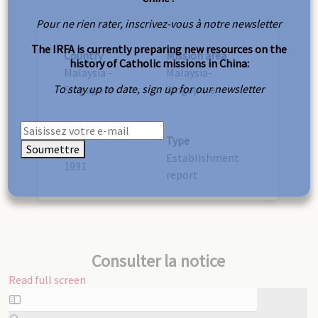
Pour ne rien rater, inscrivez-vous à notre newsletter
The IRFA is currently preparing new resources on the
Country
Mission area
history of Catholic missions in China:
Malaysia -
Malaysia-
To stay up to date, sign up for our newsletter
Singapore
Singapore
Type
Soumettre
Year
Establishment
1931
report
Consulter la notice
Read full screen
Skip
to