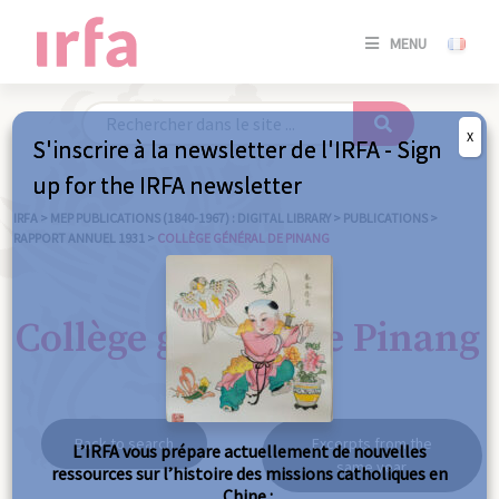
SE
MENU
CONNE
/
S'INSC
X
S'inscrire à la newsletter de l'IRFA - Sign
SE
up for the IRFA newsletter
CONNE
/ S'INSC
IRFA
>
MEP PUBLICATIONS (1840-1967) : DIGITAL LIBRARY
>
PUBLICATIONS
>
RAPPORT ANNUEL 1931
>
COLLÈGE GÉNÉRAL DE PINANG
C
Collège général de Pinang
Back to search
Excerpts from the
L’IRFA vous prépare actuellement de nouvelles
same year
ressources sur l’histoire des missions catholiques en
Chine :