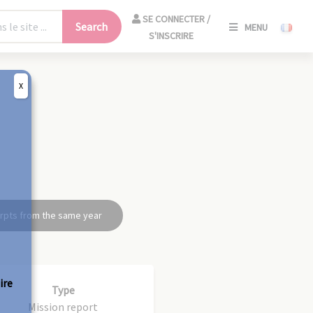
SE
SE CONNECTER /
Search
MENU
CONNECT
S'INSCRIRE
/
S'INSCRIR
X
CLO
rpts from the same year
ire
Type
Mission report