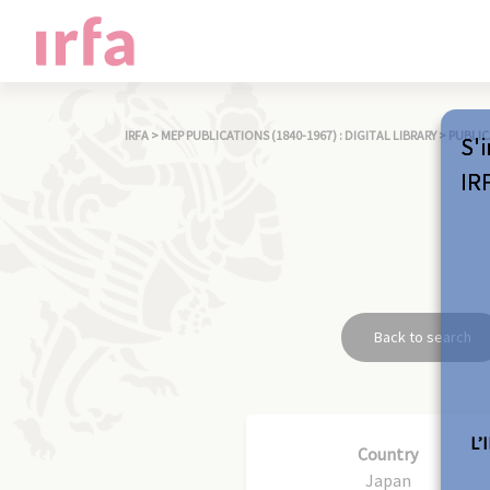
IRFA
>
MEP PUBLICATIONS (1840-1967) : DIGITAL LIBRARY
>
PUBLIC
S'i
IR
Back to search
L’
Country
Japan