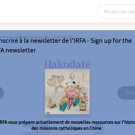
ATIONS
>
RAPPORT ANNUEL 1931
>
HAKODATÉ
nscrire à la newsletter de l'IRFA - Sign up for the
FA newsletter
Hakodaté
Exce
IRFA vous prépare actuellement de nouvelles ressources sur l’histo
Mission area
Year
des missions catholiques en Chine :
Japan (North)
1931