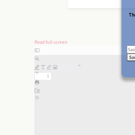
The
Read full screen
Skip
to
So
PDF
content