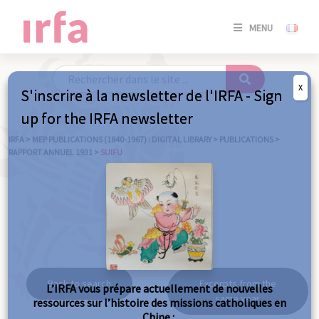
SE
MENU
CONNE
/
S'INSC
X
S'inscrire à la newsletter de l'IRFA - Sign
SE
up for the IRFA newsletter
CONNE
/ S'INSC
IRFA
>
MEP PUBLICATIONS (1840-1967) : DIGITAL LIBRARY
>
PUBLICATIONS
>
RAPPORT ANNUEL 1931
>
SUIFU
C
Suifu
Back to search
Excerpts from the
L’IRFA vous prépare actuellement de nouvelles
same year
ressources sur l’histoire des missions catholiques en
Chine :