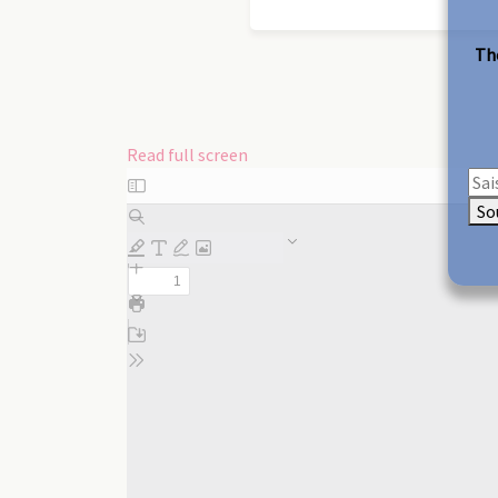
The
Read full screen
Skip
to
So
PDF
content