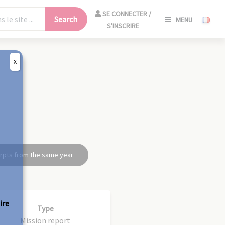
SE
SE CONNECTER /
Search
MENU
CONNECT
S'INSCRIRE
/
S'INSCRIR
X
CLO
rpts from the same year
ire
Type
Mission report