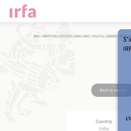
IRFA
>
MEP PUBLICATIONS (1840-1967) : DIGITAL LIBRARY
>
PUBLIC
S'i
IR
Back to search
L’
Country
India