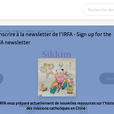
ATIONS
>
RAPPORT ANNUEL 1933
>
SIKKIM
nscrire à la newsletter de l'IRFA - Sign up for the
FA newsletter
Sikkim
Exce
IRFA vous prépare actuellement de nouvelles ressources sur l’histo
Mission area
Year
des missions catholiques en Chine :
Tibet
1933