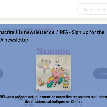
ATIONS
>
RAPPORT ANNUEL 1936
>
NANNING
nscrire à la newsletter de l'IRFA - Sign up for the
FA newsletter
Nanning
Exce
IRFA vous prépare actuellement de nouvelles ressources sur l’histo
Mission area
Year
des missions catholiques en Chine :
Guangxi
1936