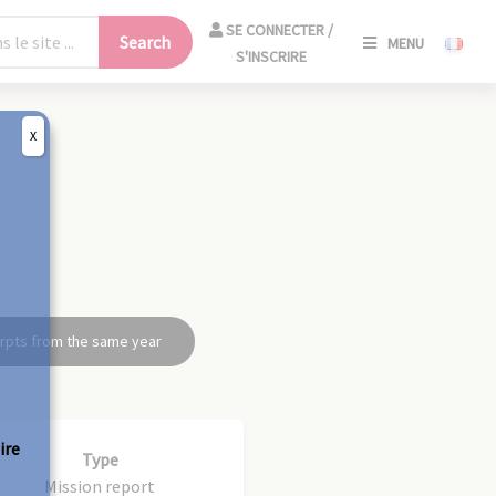
SE
SE CONNECTER /
Search
MENU
CONNECT
S'INSCRIRE
/
S'INSCRIR
X
CLO
rpts from the same year
ire
Type
Mission report