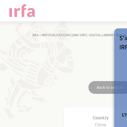
IRFA
>
MEP PUBLICATIONS (1840-1967) : DIGITAL LIBRARY
>
PUBLIC
S'i
IR
Back to search
L’
Country
China