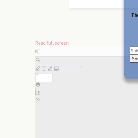
The
Read full screen
Skip
to
So
PDF
content