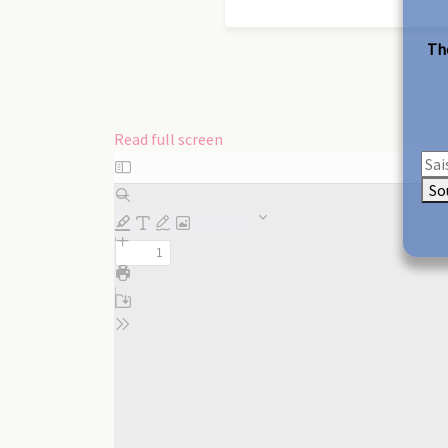
The
Read full screen
Skip
to
So
PDF
content