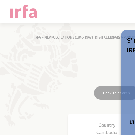
IRFA
>
MEP PUBLICATIONS (1840-1967) : DIGITAL LIBRARY
>
PUBLIC
S'i
IR
Back to search
L’
Country
Cambodia