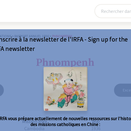
ATIONS
>
RAPPORT ANNUEL 1936
>
PHNOMPENH
nscrire à la newsletter de l'IRFA - Sign up for the
FA newsletter
Phnompenh
Exce
IRFA vous prépare actuellement de nouvelles ressources sur l’histo
Mission area
Year
des missions catholiques en Chine :
Cambodia
1936