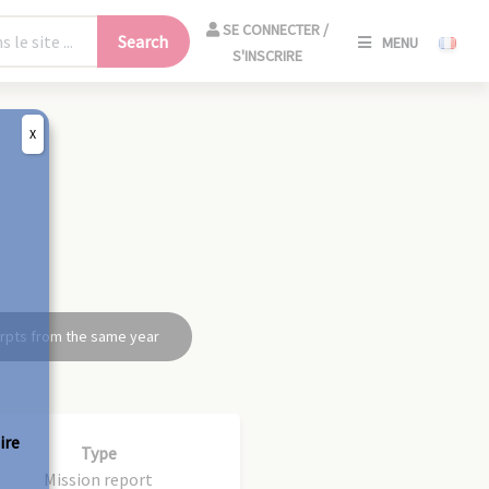
SE
SE CONNECTER /
Search
MENU
CONNECT
S'INSCRIRE
/
S'INSCRIR
X
CLO
rpts from the same year
ire
Type
Mission report