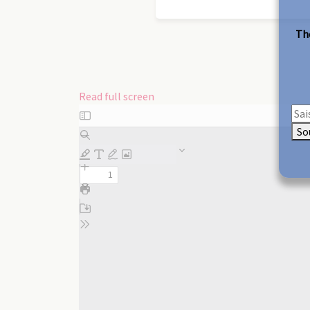
The
Read full screen
Skip
to
So
PDF
content