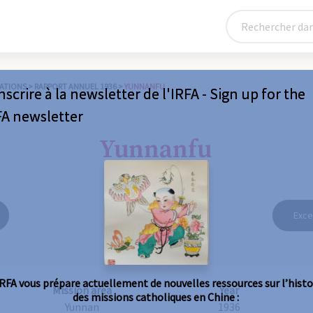
ATIONS
>
RAPPORT ANNUEL 1936
>
YUNNANFU
nscrire à la newsletter de l'IRFA - Sign up for the
FA newsletter
Yunnanfu
Exce
IRFA vous prépare actuellement de nouvelles ressources sur l’histo
Mission area
Year
des missions catholiques en Chine :
Yunnan
1936