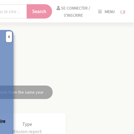
SE
SE CONNECTER /
Search
MENU
CONNECT
S'INSCRIRE
/
S'INSCRIR
X
CLO
rpts from the same year
ire
Type
Mission report