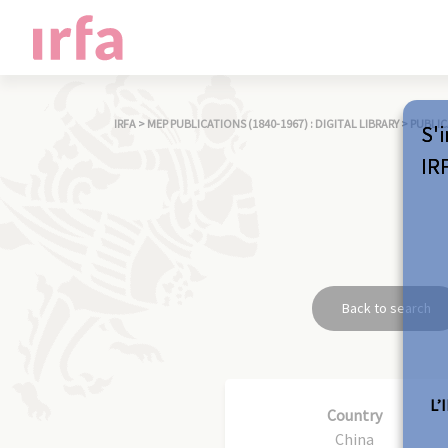
IRFA
>
MEP PUBLICATIONS (1840-1967) : DIGITAL LIBRARY
>
PUBLIC
S'i
IR
Back to search
L’
Country
China