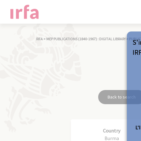
IRFA
>
MEP PUBLICATIONS (1840-1967) : DIGITAL LIBRARY
>
PUBLIC
S'i
IR
Back to search
L’
Country
Burma