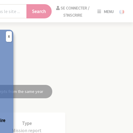
SE
SE CONNECTER /
Search
MENU
CONNECT
S'INSCRIRE
/
S'INSCRIR
X
CLO
rpts from the same year
ire
Type
Mission report