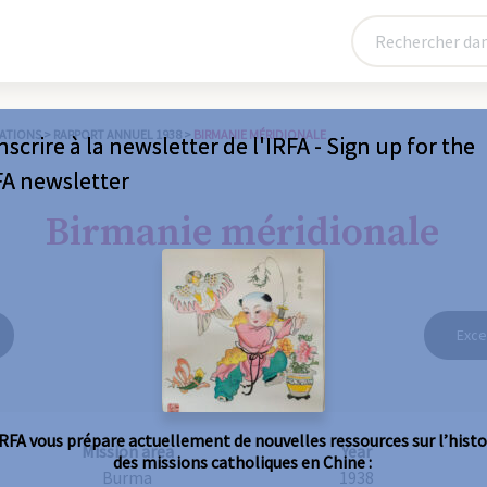
ATIONS
>
RAPPORT ANNUEL 1938
>
BIRMANIE MÉRIDIONALE
nscrire à la newsletter de l'IRFA - Sign up for the
FA newsletter
Birmanie méridionale
Exce
IRFA vous prépare actuellement de nouvelles ressources sur l’histo
Mission area
Year
des missions catholiques en Chine :
Burma
1938