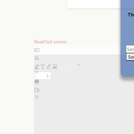
The
Read full screen
Skip
to
So
PDF
content