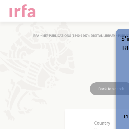
IRFA
>
MEP PUBLICATIONS (1840-1967) : DIGITAL LIBRARY
>
PUBLIC
S'i
IR
Back to search
L’
Country