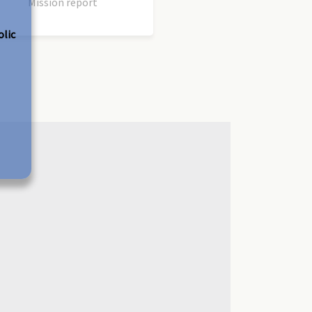
Mission report
olic