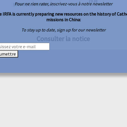
1938
Pour ne rien rater, inscrivez-vous à notre newsletter
(South/Cochinchina)
 IRFA is currently preparing new resources on the history of Cath
missions in China:
To stay up to date, sign up for our newsletter
Consulter la notice
umettre