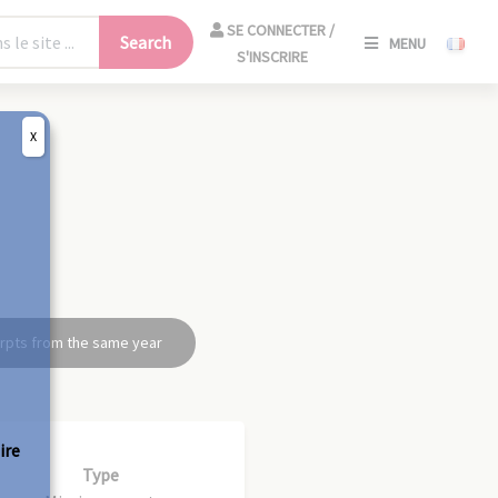
SE
SE CONNECTER /
Search
MENU
CONNECT
S'INSCRIRE
/
S'INSCRIR
X
CLO
rpts from the same year
ire
Type