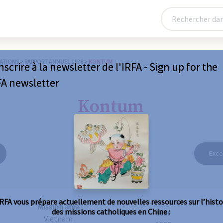
ATIONS
>
RAPPORT ANNUEL 1938
>
KONTUM
nscrire à la newsletter de l'IRFA - Sign up for the
FA newsletter
Kontum
Exce
IRFA vous prépare actuellement de nouvelles ressources sur l’histo
Mission area
des missions catholiques en Chine :
Year
Vietnam