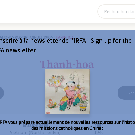
ATIONS
>
RAPPORT ANNUEL 1940
>
THANH-HOA
nscrire à la newsletter de l'IRFA - Sign up for the
FA newsletter
Thanh-hoa
Exce
IRFA vous prépare actuellement de nouvelles ressources sur l’histo
Mission area
Year
des missions catholiques en Chine :
Vietnam (North/Tonkin)
1940