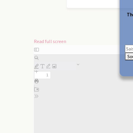
The
Read full screen
Skip
to
So
PDF
content