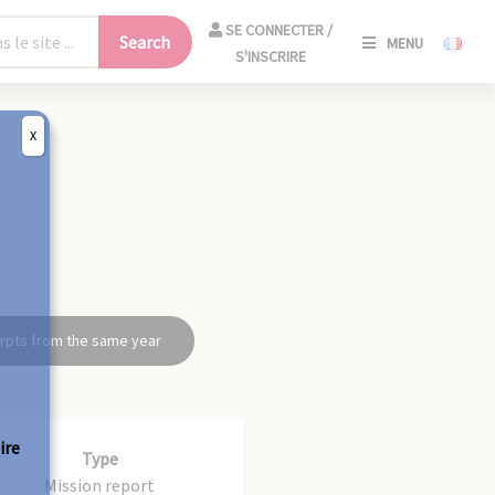
SE
SE CONNECTER /
Search
MENU
CONNECT
S'INSCRIRE
/
S'INSCRIR
X
CLO
rpts from the same year
ire
Type
Mission report