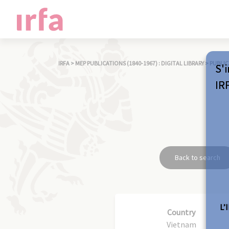
IRFA
>
MEP PUBLICATIONS (1840-1967) : DIGITAL LIBRARY
>
PUBLIC
S'i
IR
Back to search
L’
Country
Vietnam