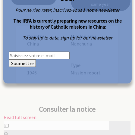
same year
Pour ne rien rater, inscrivez-vous à notre newsletter
The IRFA is currently preparing new resources on the
history of Catholic missions in China:
Country
Mission area
To stay up to date, sign up for our newsletter
China
Manchuria
Soumettre
Year
Type
1946
Mission report
Consulter la notice
Read full screen
Skip
to