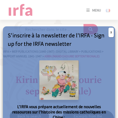
SE
MENU
CONNE
/
S'INSC
X
S'inscrire à la newsletter de l'IRFA - Sign
SE
up for the IRFA newsletter
CONNE
/ S'INSC
IRFA
>
MEP PUBLICATIONS (1840-1967) : DIGITAL LIBRARY
>
PUBLICATIONS
>
RAPPORT ANNUEL 1941-1947
>
KIRIN (MANDCHOURIE SEPTENTRIONALE)
C
Kirin (Mandchourie
septentrionale)
L’IRFA vous prépare actuellement de nouvelles
ressources sur l’histoire des missions catholiques en
Back to search
Excerpts from the
Chine :