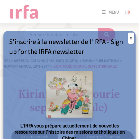
SE
MENU
CONNE
/
S'INSC
X
S'inscrire à la newsletter de l'IRFA - Sign
SE
up for the IRFA newsletter
CONNE
/ S'INSC
IRFA
>
MEP PUBLICATIONS (1840-1967) : DIGITAL LIBRARY
>
PUBLICATIONS
>
RAPPORT ANNUEL 1941-1947
>
KIRIN (MANDCHOURIE SEPTENTRIONALE)
C
Kirin (Mandchourie
septentrionale)
L’IRFA vous prépare actuellement de nouvelles
ressources sur l’histoire des missions catholiques en
Back to search
Excerpts from the
Chine :