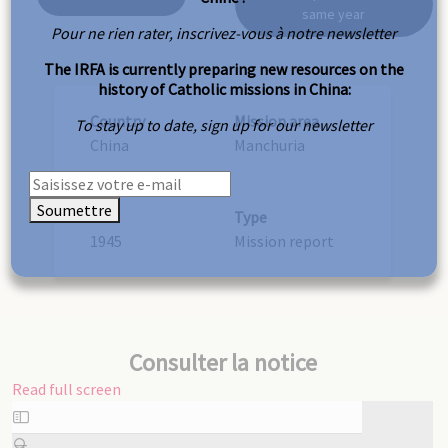
same year
Pour ne rien rater, inscrivez-vous à notre newsletter
The IRFA is currently preparing new resources on the
history of Catholic missions in China:
Country
Mission area
To stay up to date, sign up for our newsletter
China
Manchuria
Soumettre
Year
Type
1945
Mission report
Consulter la notice
Read full screen
Skip
to