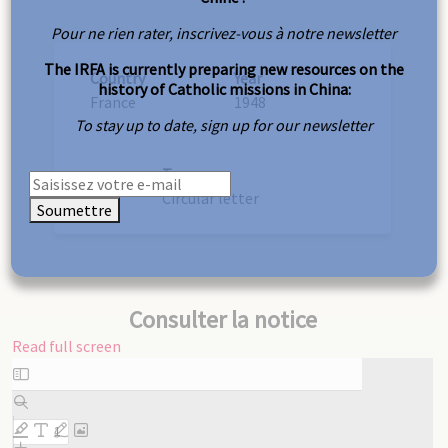
Pour ne rien rater, inscrivez-vous à notre newsletter
The IRFA is currently preparing new resources on the
Country
Year
history of Catholic missions in China:
France
1948
To stay up to date, sign up for our newsletter
Type
Circular letter
Soumettre
Consulter la notice
Read full screen
Skip
to
PDF
content