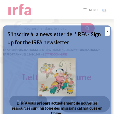
SE
MENU
CONNE
/
S'INSC
X
S'inscrire à la newsletter de l'IRFA - Sign
SE
up for the IRFA newsletter
CONNE
/ S'INSC
IRFA
>
MEP PUBLICATIONS (1840-1967) : DIGITAL LIBRARY
>
PUBLICATIONS
>
RAPPORT ANNUEL 1941-1947
>
LETTRE COMMUNE
C
Lettre commune
Back to search
Excerpts from the
L’IRFA vous prépare actuellement de nouvelles
same year
ressources sur l’histoire des missions catholiques en
Chine :