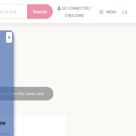
SE
SE CONNECTER /
Search
MENU
CONNECT
S'INSCRIRE
/
S'INSCRIR
X
CLO
rpts from the same year
ire
e
letter