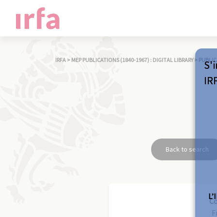
IRFA
>
MEP PUBLICATIONS (1840-1967) : DIGITAL LIBRARY
>
PUBLIC
S'i
IR
Back to search
L’
C
F