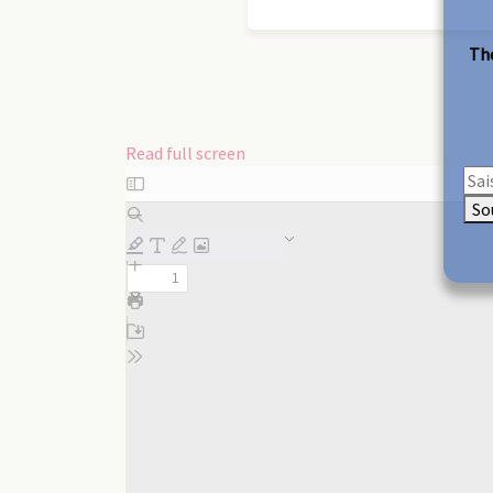
The
Read full screen
Skip
to
So
PDF
content