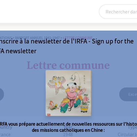
ATIONS
>
RAPPORT ANNUEL 1941-1947
>
LETTRE COMMUNE
nscrire à la newsletter de l'IRFA - Sign up for the
FA newsletter
Lettre commune
Exce
IRFA vous prépare actuellement de nouvelles ressources sur l’histo
ountry
Year
Typ
des missions catholiques en Chine :
rance
1948
Circular 