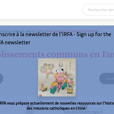
ATIONS
>
RAPPORT ANNUEL 1950
>
ETABLISSEMENTS COMMUNS EN EUROPE
nscrire à la newsletter de l'IRFA - Sign up for the
FA newsletter
blissements communs en Eu
Exce
IRFA vous prépare actuellement de nouvelles ressources sur l’histo
Year
Type
des missions catholiques en Chine :
1950
Establishment report