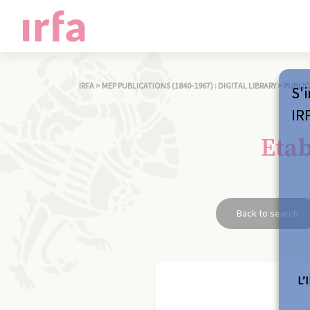
IRFA
>
MEP PUBLICATIONS (1840-1967) : DIGITAL LIBRARY
>
PUBLIC
S'i
IR
Eta
Back to search
L’