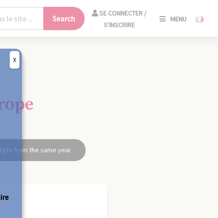
SE
SE CONNECTER /
Search
MENU
CONNECT
S'INSCRIRE
/
S'INSCRIR
X
CLO
rope
rpts from the same year
ire