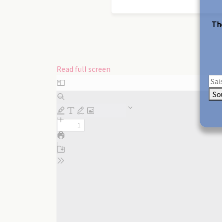
The
Read full screen
Skip
to
So
PDF
content