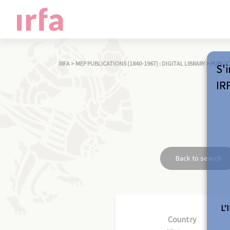
IRFA
>
MEP PUBLICATIONS (1840-1967) : DIGITAL LIBRARY
>
PUBLIC
S'i
IR
Back to search
L’
Country