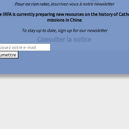
1951
Pour ne rien rater, inscrivez-vous à notre newsletter
(South/Cochinchina)
 IRFA is currently preparing new resources on the history of Cath
missions in China:
To stay up to date, sign up for our newsletter
Consulter la notice
umettre