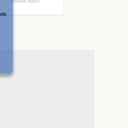
Mission report
olic