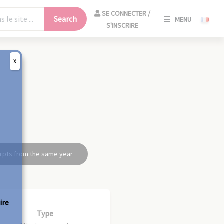
SE
SE CONNECTER /
Search
MENU
CONNECT
S'INSCRIRE
/
S'INSCRIR
X
CLO
rpts from the same year
ire
Type