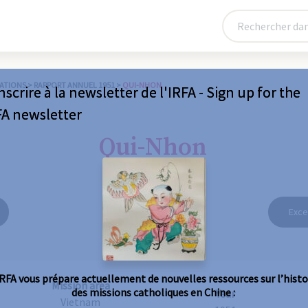
ATIONS
>
RAPPORT ANNUEL 1951
>
QUI-NHON
nscrire à la newsletter de l'IRFA - Sign up for the
FA newsletter
Qui-Nhon
Exce
IRFA vous prépare actuellement de nouvelles ressources sur l’histo
Mission area
des missions catholiques en Chine :
Year
Vietnam