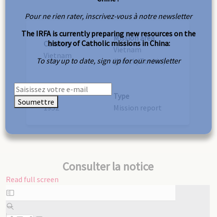
Pour ne rien rater, inscrivez-vous à notre newsletter
The IRFA is currently preparing new resources on the
Mission area
history of Catholic missions in China:
Country
Vietnam
Vietnam
To stay up to date, sign up for our newsletter
(North/Tonkin)
Year
Type
Soumettre
1952
Mission report
Consulter la notice
Read full screen
Skip
to
PDF