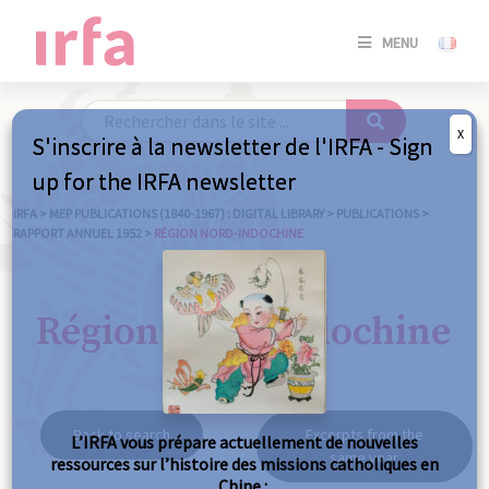
SE
MENU
CONNE
/
S'INSC
X
S'inscrire à la newsletter de l'IRFA - Sign
SE
up for the IRFA newsletter
CONNE
/ S'INSC
IRFA
>
MEP PUBLICATIONS (1840-1967) : DIGITAL LIBRARY
>
PUBLICATIONS
>
RAPPORT ANNUEL 1952
>
RÉGION NORD-INDOCHINE
C
Région Nord-Indochine
Back to search
Excerpts from the
L’IRFA vous prépare actuellement de nouvelles
same year
ressources sur l’histoire des missions catholiques en
Chine :