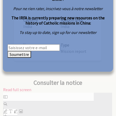
Pour ne rien rater, inscrivez-vous à notre newsletter
The IRFA is currently preparing new resources on the
Country
Mission area
history of Catholic missions in China:
India
India
To stay up to date, sign up for our newsletter
Year
Type
1953
Mission report
Soumettre
Consulter la notice
Read full screen
Skip
to
PDF
content