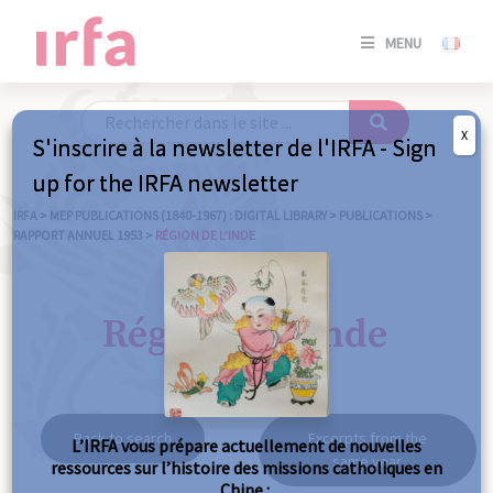
SE
MENU
CONNE
/
S'INSC
X
S'inscrire à la newsletter de l'IRFA - Sign
SE
up for the IRFA newsletter
CONNE
/ S'INSC
IRFA
>
MEP PUBLICATIONS (1840-1967) : DIGITAL LIBRARY
>
PUBLICATIONS
>
RAPPORT ANNUEL 1953
>
RÉGION DE L’INDE
C
Région de l'Inde
Back to search
Excerpts from the
L’IRFA vous prépare actuellement de nouvelles
same year
ressources sur l’histoire des missions catholiques en
Chine :