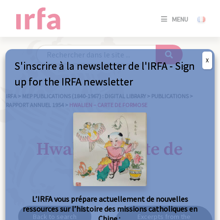
SE
MENU
CONNE
/
S'INSC
X
S'inscrire à la newsletter de l'IRFA - Sign
SE
up for the IRFA newsletter
CONNE
/ S'INSC
IRFA
>
MEP PUBLICATIONS (1840-1967) : DIGITAL LIBRARY
>
PUBLICATIONS
>
RAPPORT ANNUEL 1954
>
HWALIEN – CARTE DE FORMOSE
C
Hwalien - Carte de
Formose
L’IRFA vous prépare actuellement de nouvelles
ressources sur l’histoire des missions catholiques en
Back to search
Excerpts from the
Chine :