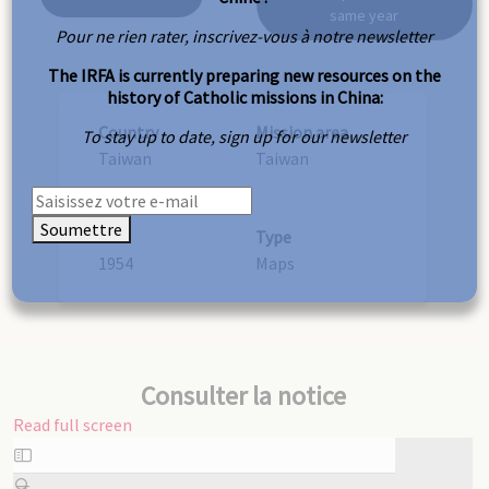
same year
Pour ne rien rater, inscrivez-vous à notre newsletter
The IRFA is currently preparing new resources on the
history of Catholic missions in China:
Country
Mission area
To stay up to date, sign up for our newsletter
Taiwan
Taiwan
Soumettre
Year
Type
1954
Maps
Consulter la notice
Read full screen
Skip
to