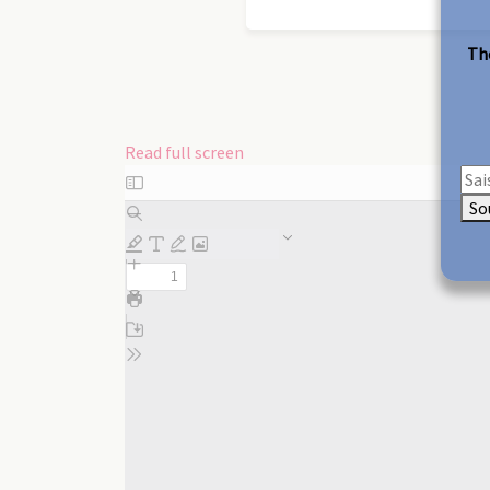
The
Read full screen
Skip
to
So
PDF
content