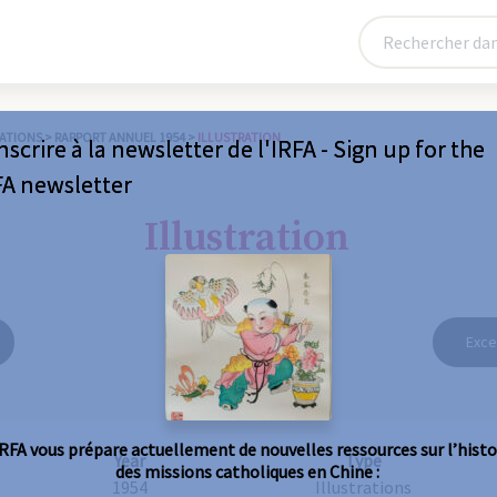
ATIONS
>
RAPPORT ANNUEL 1954
>
ILLUSTRATION
nscrire à la newsletter de l'IRFA - Sign up for the
FA newsletter
Illustration
Exce
IRFA vous prépare actuellement de nouvelles ressources sur l’histo
Year
Type
des missions catholiques en Chine :
1954
Illustrations