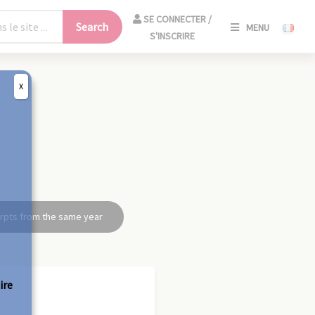
SE
SE CONNECTER /
Search
MENU
CONNECT
S'INSCRIRE
/
S'INSCRIR
X
CLO
rpts from the same year
ire