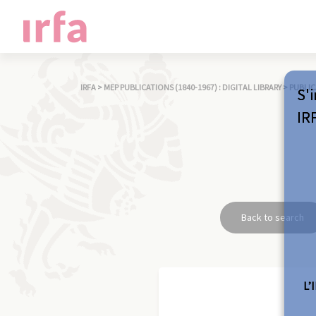
IRFA
>
MEP PUBLICATIONS (1840-1967) : DIGITAL LIBRARY
>
PUBLIC
S'i
IR
Back to search
L’