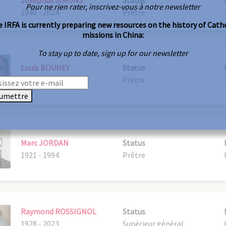
Pour ne rien rater, inscrivez-vous à notre newsletter
1948 - 2024
Prêtre
 IRFA is currently preparing new resources on the history of Cath
missions in China:
To stay up to date, sign up for our newsletter
Louis BOUHEY
Status
1945 - 2026
Prêtre
umettre
Marc JORDAN
Status
1921 - 1994
Prêtre
Raymond ROSSIGNOL
Status
1928 - 2023
Supérieur général