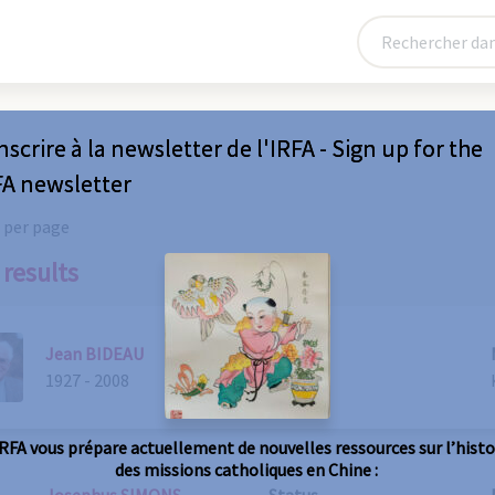
nscrire à la newsletter de l'IRFA - Sign up for the
FA newsletter
 per page
 results
Jean BIDEAU
Status
1927 - 2008
Prêtre
IRFA vous prépare actuellement de nouvelles ressources sur l’histo
des missions catholiques en Chine :
Josephus SIMONS
Status