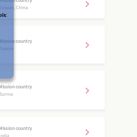
Taiwan, China
olic
Mission country
Taiwan
Mission country
Burma
Mission country
India