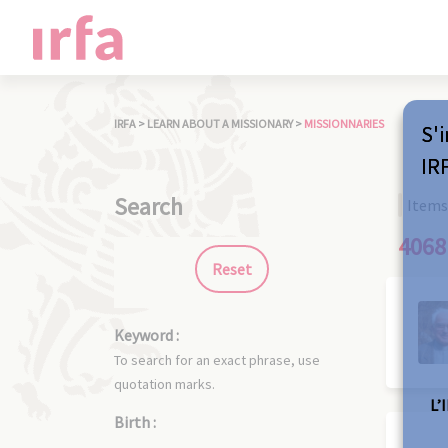
IRFA
>
LEARN ABOUT A MISSIONARY
>
MISSIONNARIES
S'i
IR
Search
Items
4068
Reset
Keyword :
To search for an exact phrase, use
quotation marks.
L’
Birth :