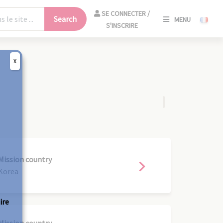
SE
SE CONNECTER /
Search
MENU
CONNECT
S'INSCRIRE
/
S'INSCRIR
X
CLO
Mission country
Korea
ire
Mission country