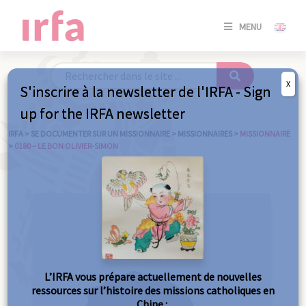
SE
MENU
CONNE
/
S'INSC
X
S'inscrire à la newsletter de l'IRFA - Sign
SE
up for the IRFA newsletter
CONNE
/ S'INSC
IRFA
>
SE DOCUMENTER SUR UN MISSIONNAIRE
>
MISSIONNAIRES
>
MISSIONNAIRE
>
0180 – LE BON OLIVIER-SIMON
FE
L’IRFA vous prépare actuellement de nouvelles
ressources sur l’histoire des missions catholiques en
Chine :