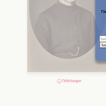
The
So
Télécharger