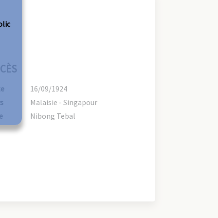
olic
CÈS
te
16/09/1924
s
Malaisie - Singapour
e
Nibong Tebal