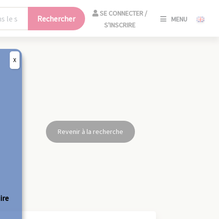
SE
SE CONNECTER /
Rechercher
MENU
CONNECT
S'INSCRIRE
/
S'INSCRIR
X
FERM
Revenir à la recherche
ire