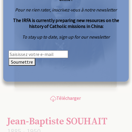
Pour ne rien rater, inscrivez-vous à notre newsletter
The IRFA is currently preparing new resources on the
history of Catholic missions in China:
To stay up to date, sign up for our newsletter
Soumettre
Télécharger
Jean-Baptiste SOUHAIT
1885 - 1950