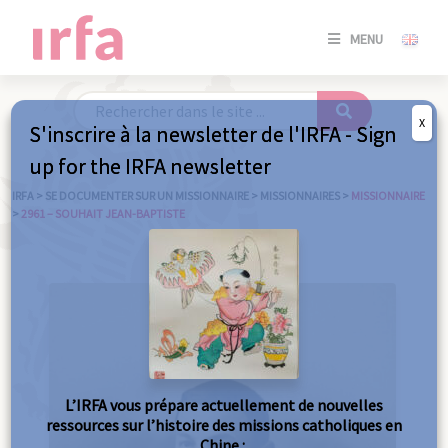
SE
MENU
CONNE
/
S'INSC
X
S'inscrire à la newsletter de l'IRFA - Sign
SE
up for the IRFA newsletter
CONNE
/ S'INSC
IRFA
>
SE DOCUMENTER SUR UN MISSIONNAIRE
>
MISSIONNAIRES
>
MISSIONNAIRE
>
2961 – SOUHAIT JEAN-BAPTISTE
FE
L’IRFA vous prépare actuellement de nouvelles
ressources sur l’histoire des missions catholiques en
Chine :