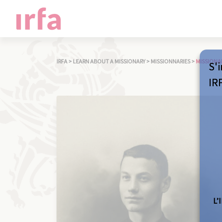
IRFA
>
LEARN ABOUT A MISSIONARY
>
MISSIONNARIES
>
MISSIONA
S'i
IR
L’