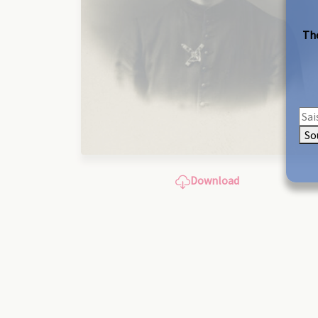
The
So
Download