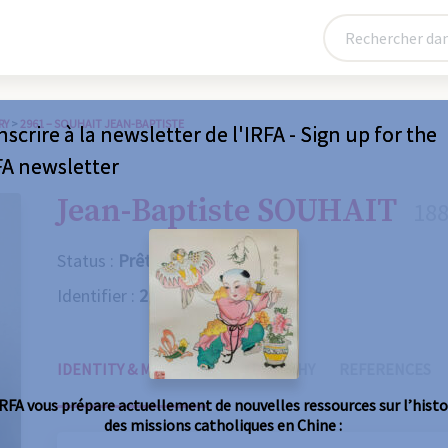
RY
>
2961 – SOUHAIT JEAN-BAPTISTE
nscrire à la newsletter de l'IRFA - Sign up for the
FA newsletter
Jean-Baptiste SOUHAIT
188
Status :
Prêtre
Identifier :
2961
IDENTITY & MISSIONS
BIOGRAPHY
REFERENCES
IRFA vous prépare actuellement de nouvelles ressources sur l’histo
des missions catholiques en Chine :