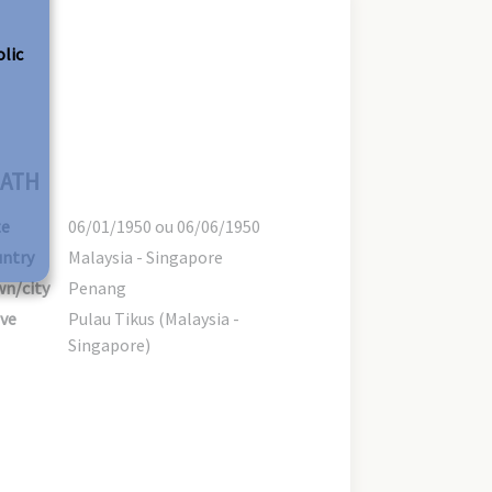
olic
ATH
te
06/01/1950 ou 06/06/1950
ntry
Malaysia - Singapore
n/city
Penang
ve
Pulau Tikus (Malaysia -
Singapore)