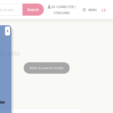
SE
SE CONNECTER /
Search
MENU
CONNECT
S'INSCRIRE
/
S'INSCRIR
X
CLO
5 - 1950
Back to search results
ire