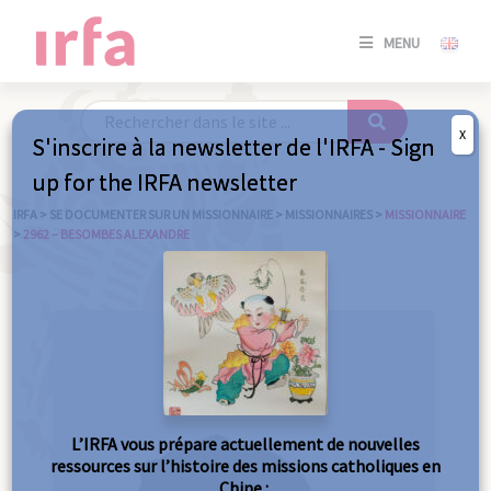
SE
MENU
CONNE
/
S'INSC
X
S'inscrire à la newsletter de l'IRFA - Sign
SE
up for the IRFA newsletter
CONNE
/ S'INSC
IRFA
>
SE DOCUMENTER SUR UN MISSIONNAIRE
>
MISSIONNAIRES
>
MISSIONNAIRE
>
2962 – BESOMBES ALEXANDRE
FE
L’IRFA vous prépare actuellement de nouvelles
ressources sur l’histoire des missions catholiques en
Chine :