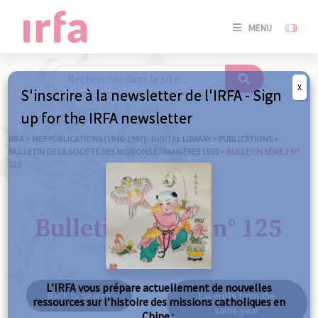
SE
MENU
CONNE
/
S'INSC
X
S'inscrire à la newsletter de l'IRFA - Sign
SE
up for the IRFA newsletter
CONNE
/ S'INSC
IRFA
>
MEP PUBLICATIONS (1840-1967) : DIGITAL LIBRARY
>
PUBLICATIONS
>
BULLETIN DE LA SOCIÉTÉ DES MISSIONS ÉTRANGÈRES 1959
>
BULLETIN SÉRIE 2 N°
125
C
Bulletin série 2 n° 125
L’IRFA vous prépare actuellement de nouvelles
Back to search
Excerpts from the
ressources sur l’histoire des missions catholiques en
same year
Chine :