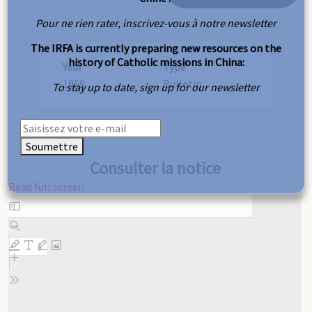
Pour ne rien rater, inscrivez-vous à notre newsletter
The IRFA is currently preparing new resources on the
history of Catholic missions in China:
Year
Type
1959
Bulletin
To stay up to date, sign up for our newsletter
Soumettre
Consulter la notice
Read full screen
Skip
to
PDF
content