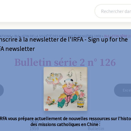
ATIONS
>
BULLETIN DE LA SOCIÉTÉ DES MISSIONS ÉTRANGÈRES 1959
>
BULLETIN SÉRIE 2 
nscrire à la newsletter de l'IRFA - Sign up for the
FA newsletter
Bulletin série 2 n° 126
Exce
IRFA vous prépare actuellement de nouvelles ressources sur l’histo
Year
Type
des missions catholiques en Chine :
1959
Bulletin