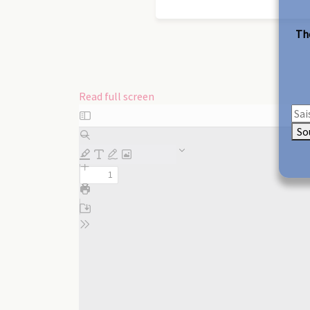
The
Read full screen
Skip
to
So
PDF
content