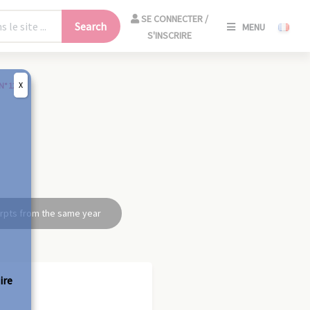
SE
SE CONNECTER /
Search
MENU
CONNECT
S'INSCRIRE
/
S'INSCRIR
X
N° 126
CLO
rpts from the same year
ire