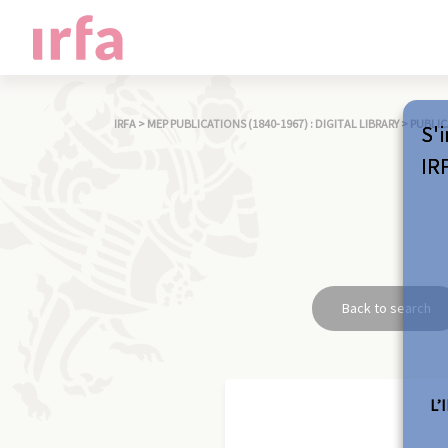
IRFA
>
MEP PUBLICATIONS (1840-1967) : DIGITAL LIBRARY
>
PUBLIC
S'i
IR
Back to search
L’