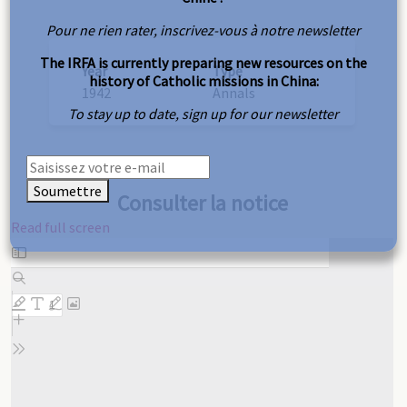
Pour ne rien rater, inscrivez-vous à notre newsletter
The IRFA is currently preparing new resources on the
Year
Type
history of Catholic missions in China:
1942
Annals
To stay up to date, sign up for our newsletter
Soumettre
Consulter la notice
Read full screen
Skip
to
PDF
content