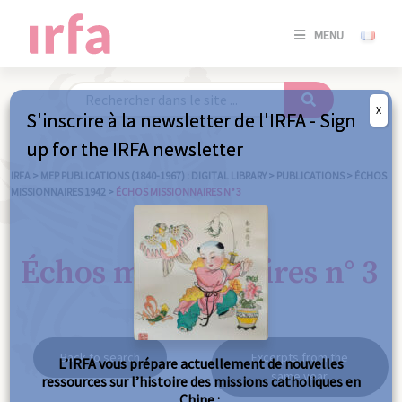
SE
MENU
CONNE
/
S'INSC
X
S'inscrire à la newsletter de l'IRFA - Sign
SE
up for the IRFA newsletter
CONNE
/ S'INSC
IRFA
>
MEP PUBLICATIONS (1840-1967) : DIGITAL LIBRARY
>
PUBLICATIONS
>
ÉCHOS
MISSIONNAIRES 1942
>
ÉCHOS MISSIONNAIRES N° 3
C
Échos missionnaires n° 3
Back to search
Excerpts from the
L’IRFA vous prépare actuellement de nouvelles
same year
ressources sur l’histoire des missions catholiques en
Chine :