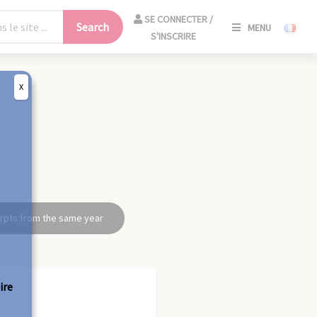
SE
SE CONNECTER /
Search
MENU
CONNECT
S'INSCRIRE
/
S'INSCRIR
X
CLO
rpts from the same year
ire