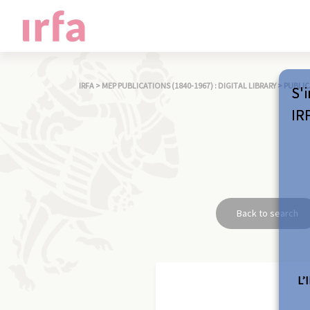
IRFA
>
MEP PUBLICATIONS (1840-1967) : DIGITAL LIBRARY
>
PUBLIC
S'i
IR
Back to search
L’