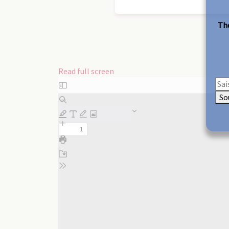
The
Read full screen
Skip
to
So
PDF
content