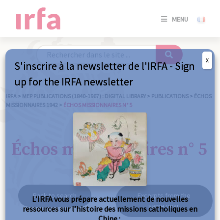
SE
MENU
CONNE
/
S'INSC
X
S'inscrire à la newsletter de l'IRFA - Sign
SE
up for the IRFA newsletter
CONNE
/ S'INSC
IRFA
>
MEP PUBLICATIONS (1840-1967) : DIGITAL LIBRARY
>
PUBLICATIONS
>
ÉCHOS
MISSIONNAIRES 1942
>
ÉCHOS MISSIONNAIRES N° 5
C
Échos missionnaires n° 5
Back to search
Excerpts from the
L’IRFA vous prépare actuellement de nouvelles
same year
ressources sur l’histoire des missions catholiques en
Chine :