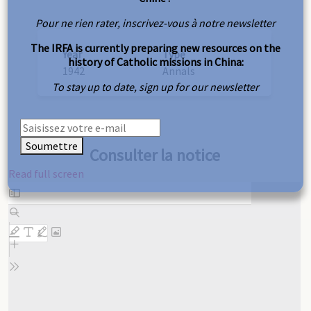
Pour ne rien rater, inscrivez-vous à notre newsletter
The IRFA is currently preparing new resources on the
Year
Type
history of Catholic missions in China:
1942
Annals
To stay up to date, sign up for our newsletter
Soumettre
Consulter la notice
Read full screen
Skip
to
PDF
content