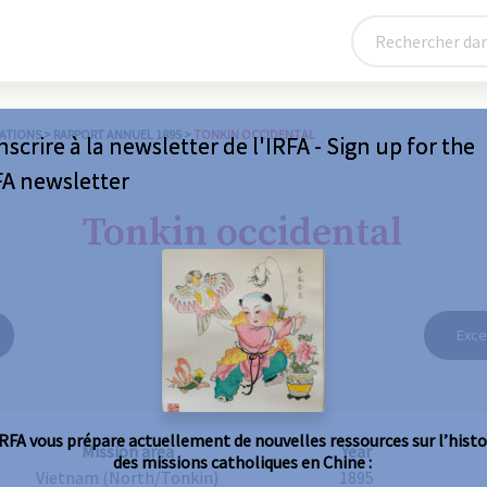
ATIONS
>
RAPPORT ANNUEL 1895
>
TONKIN OCCIDENTAL
nscrire à la newsletter de l'IRFA - Sign up for the
FA newsletter
Tonkin occidental
Exce
IRFA vous prépare actuellement de nouvelles ressources sur l’histo
Mission area
Year
des missions catholiques en Chine :
Vietnam (North/Tonkin)
1895