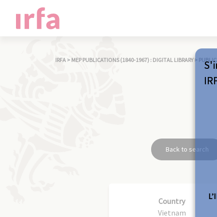
IRFA
>
MEP PUBLICATIONS (1840-1967) : DIGITAL LIBRARY
>
PUBLIC
S'i
IR
Back to search
L’
Country
Vietnam