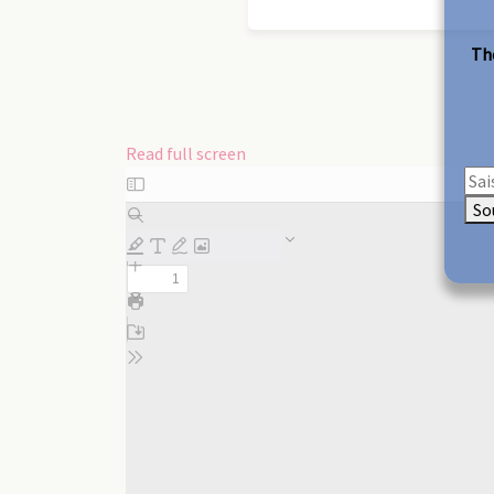
The
Read full screen
Skip
to
So
PDF
content