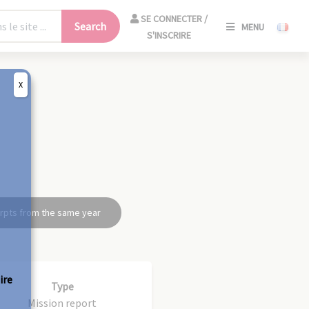
SE
SE CONNECTER /
Search
MENU
CONNECT
S'INSCRIRE
/
S'INSCRIR
X
CLO
rpts from the same year
ire
Type
Mission report