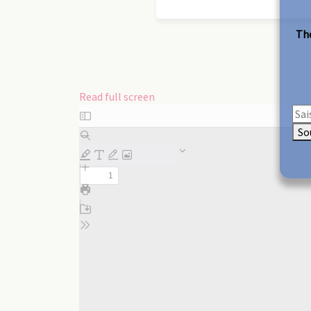
The
Read full screen
Skip
to
So
PDF
content