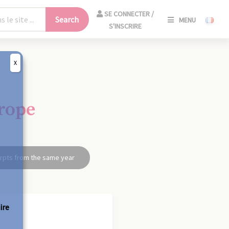
SE
SE CONNECTER /
Search
MENU
CONNECT
S'INSCRIRE
/
S'INSCRIR
X
CLO
rope
rpts from the same year
ire