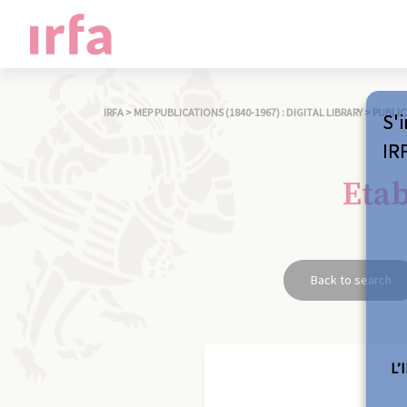
IRFA
>
MEP PUBLICATIONS (1840-1967) : DIGITAL LIBRARY
>
PUBLIC
S'i
IR
Eta
Back to search
L’