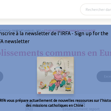
ATIONS
>
RAPPORT ANNUEL 1921
>
ETABLISSEMENTS COMMUNS EN EUROPE
nscrire à la newsletter de l'IRFA - Sign up for the
FA newsletter
blissements communs en Eu
Exce
IRFA vous prépare actuellement de nouvelles ressources sur l’histo
Year
Type
des missions catholiques en Chine :
1921
Establishment report