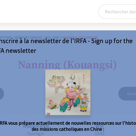
ATIONS
>
RAPPORT ANNUEL 1941-1947
>
NANNING (KOUANGSI)
nscrire à la newsletter de l'IRFA - Sign up for the
FA newsletter
Nanning (Kouangsi)
Exce
IRFA vous prépare actuellement de nouvelles ressources sur l’histo
Mission area
Year
des missions catholiques en Chine :
Guangxi
1943