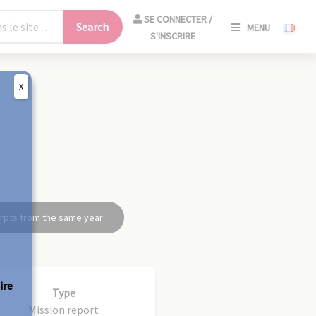
SE
SE CONNECTER /
Search
MENU
CONNECT
S'INSCRIRE
/
S'INSCRIR
X
CLO
rpts from the same year
ire
Type
Mission report