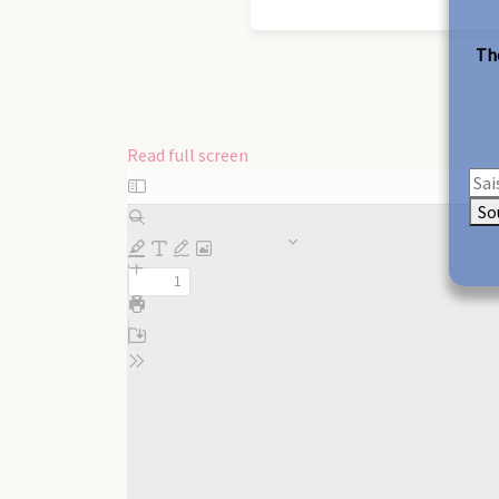
The
Read full screen
Skip
to
So
PDF
content