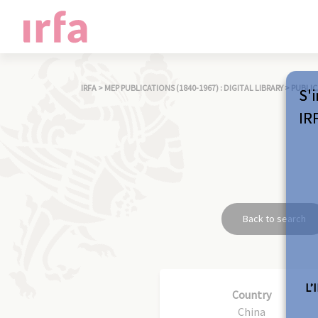
IRFA
>
MEP PUBLICATIONS (1840-1967) : DIGITAL LIBRARY
>
PUBLIC
S'i
IR
Back to search
L’
Country
China