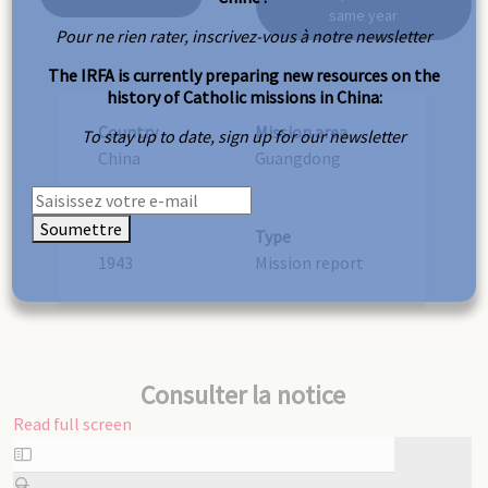
same year
Pour ne rien rater, inscrivez-vous à notre newsletter
The IRFA is currently preparing new resources on the
history of Catholic missions in China:
Country
Mission area
To stay up to date, sign up for our newsletter
China
Guangdong
Soumettre
Year
Type
1943
Mission report
Consulter la notice
Read full screen
Skip
to