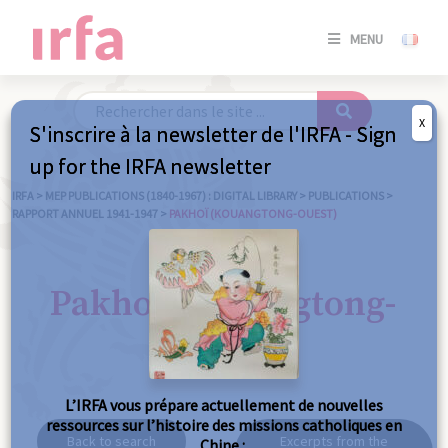
SE
MENU
CONNE
/
S'INSC
X
S'inscrire à la newsletter de l'IRFA - Sign
SE
up for the IRFA newsletter
CONNE
/ S'INSC
IRFA
>
MEP PUBLICATIONS (1840-1967) : DIGITAL LIBRARY
>
PUBLICATIONS
>
RAPPORT ANNUEL 1941-1947
>
PAKHOÏ (KOUANGTONG-OUEST)
C
Pakhoï (Kouangtong-
Ouest)
L’IRFA vous prépare actuellement de nouvelles
ressources sur l’histoire des missions catholiques en
Back to search
Excerpts from the
Chine :