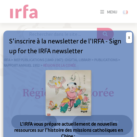
SE
MENU
CONNE
/
S'INSC
X
S'inscrire à la newsletter de l'IRFA - Sign
SE
up for the IRFA newsletter
CONNE
/ S'INSC
IRFA
>
MEP PUBLICATIONS (1840-1967) : DIGITAL LIBRARY
>
PUBLICATIONS
>
RAPPORT ANNUEL 1952
>
RÉGION DE LA CORÉE
C
Région de la Corée
Back to search
Excerpts from the
L’IRFA vous prépare actuellement de nouvelles
same year
ressources sur l’histoire des missions catholiques en
Chine :