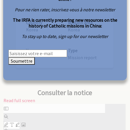
Pour ne rien rater, inscrivez-vous à notre newsletter
The IRFA is currently preparing new resources on the
Country
Mission area
history of Catholic missions in China:
Korea
Korea
To stay up to date, sign up for our newsletter
Year
Type
1952
Mission report
Soumettre
Consulter la notice
Read full screen
Skip
to
PDF
content