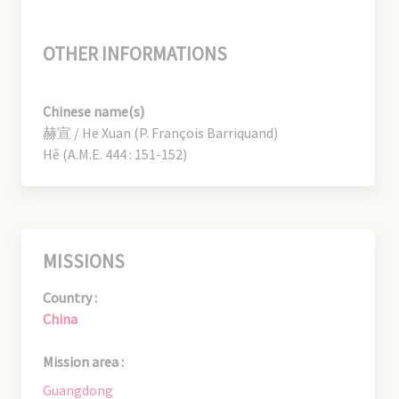
OTHER INFORMATIONS
Chinese name(s)
赫宣 / He Xuan (P. François Barriquand)
Hě (A.M.E. 444 : 151-152)
MISSIONS
Country :
China
Mission area :
Guangdong