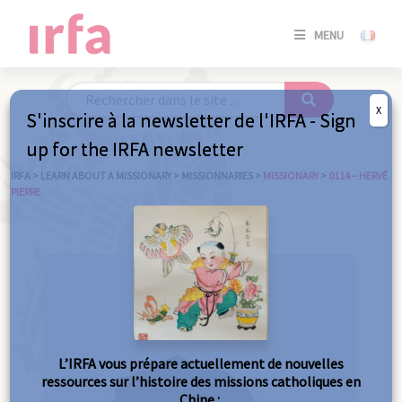
SE
MENU
CONNE
/
S'INSC
X
S'inscrire à la newsletter de l'IRFA - Sign
SE
up for the IRFA newsletter
CONNE
/ S'INSC
IRFA
>
LEARN ABOUT A MISSIONARY
>
MISSIONNARIES
>
MISSIONARY
>
0114 – HERVÉ
PIERRE
C
L’IRFA vous prépare actuellement de nouvelles
ressources sur l’histoire des missions catholiques en
Chine :