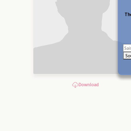
The
So
Download