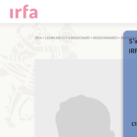
IRFA
>
LEARN ABOUT A MISSIONARY
>
MISSIONNARIES
>
MISSIONA
S'i
IR
L’