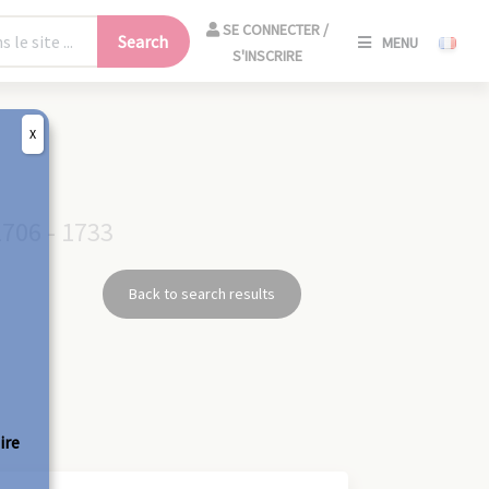
SE
SE CONNECTER /
Search
MENU
CONNECT
S'INSCRIRE
/
S'INSCRIR
X
CLO
1706 - 1733
Back to search results
ire