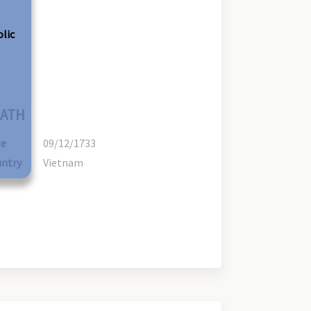
olic
ATH
te
09/12/1733
ntry
Vietnam