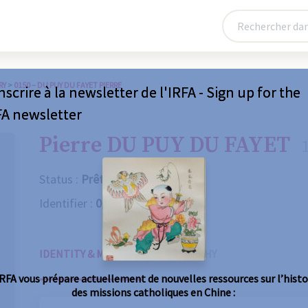
RY
>
0150 – DU PUY DU FAYET PIERRE
nscrire à la newsletter de l'IRFA - Sign up for the
FA newsletter
Pierre DU PUY DU FAYET
Status :
Prêtre
Identifier :
0150
IDENTITY & MISSIONS
BIOGRAPHY
IRFA vous prépare actuellement de nouvelles ressources sur l’histo
des missions catholiques en Chine :