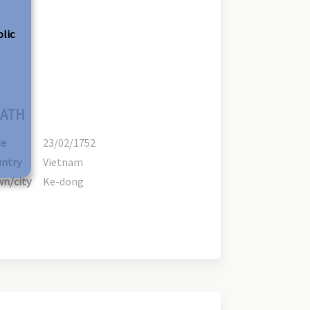
olic
ATH
te
23/02/1752
ntry
Vietnam
n/city
Ke-dong