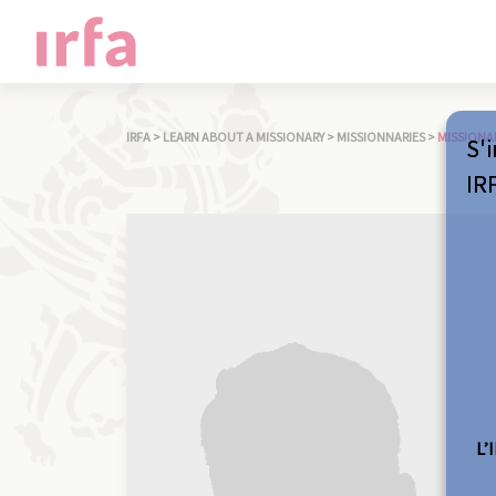
IRFA
>
LEARN ABOUT A MISSIONARY
>
MISSIONNARIES
>
MISSIONA
S'i
IR
L’