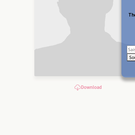
The
So
Download