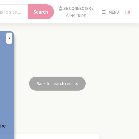
SE
SE CONNECTER /
Search
MENU
CONNECT
S'INSCRIRE
/
S'INSCRIR
X
CLO
Back to search results
ire