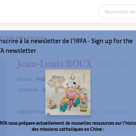
RY
>
0162 – ROUX JEAN-LOUIS
nscrire à la newsletter de l'IRFA - Sign up for the
FA newsletter
Jean-Louis ROUX
1711 - 1752
Status :
Prêtre
Identifier :
0162
IDENTITY & MISSIONS
BIOGRAPHY
REFERENCES
IRFA vous prépare actuellement de nouvelles ressources sur l’histo
des missions catholiques en Chine :