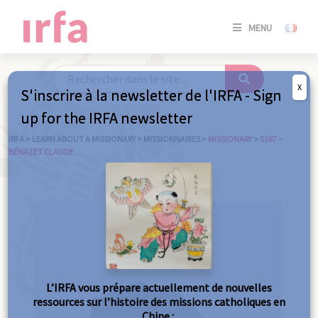
SE
MENU
CONNE
/
S'INSC
X
S'inscrire à la newsletter de l'IRFA - Sign
SE
up for the IRFA newsletter
CONNE
/ S'INSC
IRFA
>
LEARN ABOUT A MISSIONARY
>
MISSIONNARIES
>
MISSIONARY
>
0187 –
BÉNAZET CLAUDE
C
L’IRFA vous prépare actuellement de nouvelles
ressources sur l’histoire des missions catholiques en
Chine :