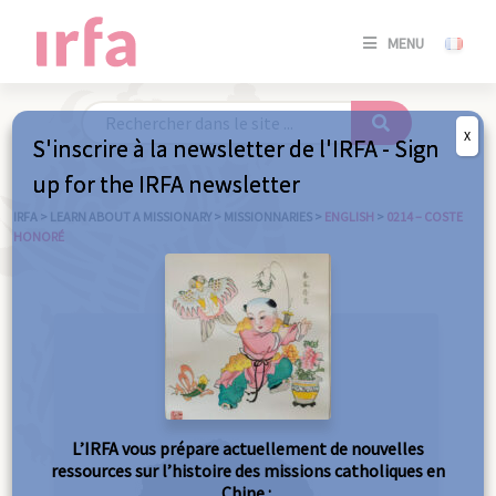
SE
MENU
CONNE
/
S'INSC
X
S'inscrire à la newsletter de l'IRFA - Sign
SE
up for the IRFA newsletter
CONNE
/ S'INSC
IRFA
>
LEARN ABOUT A MISSIONARY
>
MISSIONNARIES
>
ENGLISH
>
0214 – COSTE
HONORÉ
C
L’IRFA vous prépare actuellement de nouvelles
ressources sur l’histoire des missions catholiques en
Chine :