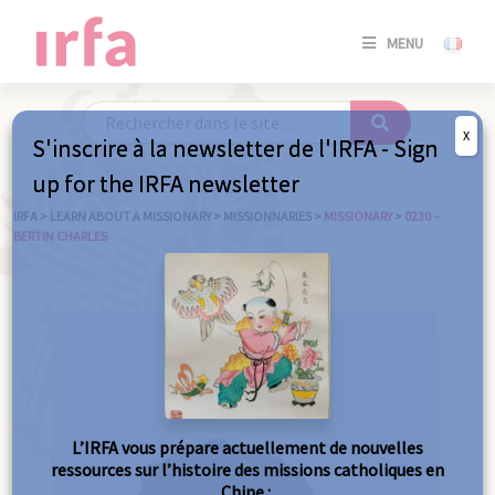
SE
MENU
CONNE
/
S'INSC
X
S'inscrire à la newsletter de l'IRFA - Sign
SE
up for the IRFA newsletter
CONNE
/ S'INSC
IRFA
>
LEARN ABOUT A MISSIONARY
>
MISSIONNARIES
>
MISSIONARY
>
0230 –
BERTIN CHARLES
C
L’IRFA vous prépare actuellement de nouvelles
ressources sur l’histoire des missions catholiques en
Chine :