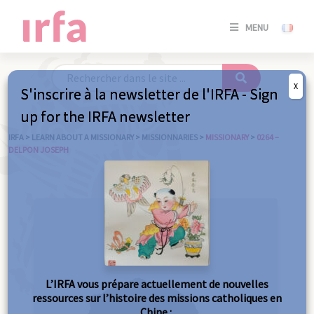
SE
MENU
CONNE
/
S'INSC
X
S'inscrire à la newsletter de l'IRFA - Sign
SE
up for the IRFA newsletter
CONNE
/ S'INSC
IRFA
>
LEARN ABOUT A MISSIONARY
>
MISSIONNARIES
>
MISSIONARY
>
0264 –
DELPON JOSEPH
C
L’IRFA vous prépare actuellement de nouvelles
ressources sur l’histoire des missions catholiques en
Chine :