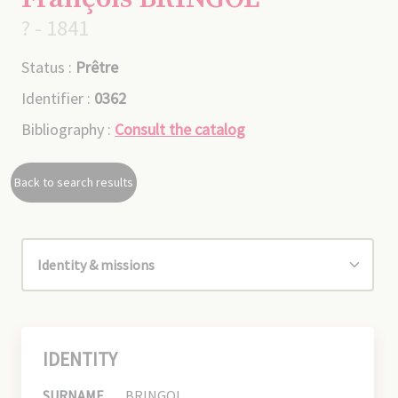
? - 1841
Status :
Prêtre
Identifier :
0362
Bibliography :
Consult the catalog
Back to search results
IDENTITY
SURNAME
BRINGOL