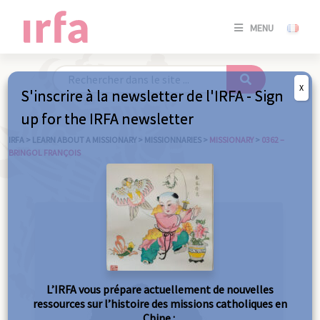
SE
MENU
CONNE
/
S'INSC
X
S'inscrire à la newsletter de l'IRFA - Sign
SE
up for the IRFA newsletter
CONNE
/ S'INSC
IRFA
>
LEARN ABOUT A MISSIONARY
>
MISSIONNARIES
>
MISSIONARY
>
0362 –
BRINGOL FRANÇOIS
C
L’IRFA vous prépare actuellement de nouvelles
ressources sur l’histoire des missions catholiques en
Chine :