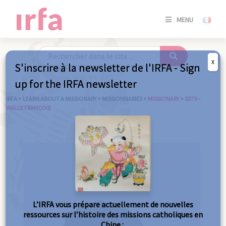
SE
MENU
CONNE
/
S'INSC
X
S'inscrire à la newsletter de l'IRFA - Sign
SE
up for the IRFA newsletter
CONNE
/ S'INSC
IRFA
>
LEARN ABOUT A MISSIONARY
>
MISSIONNARIES
>
MISSIONARY
>
0379 –
VIALLE FRANÇOIS
C
L’IRFA vous prépare actuellement de nouvelles
ressources sur l’histoire des missions catholiques en
Chine :