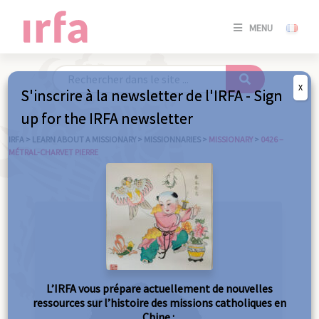
SE
MENU
CONNE
/
S'INSC
X
S'inscrire à la newsletter de l'IRFA - Sign
SE
up for the IRFA newsletter
CONNE
/ S'INSC
IRFA
>
LEARN ABOUT A MISSIONARY
>
MISSIONNARIES
>
MISSIONARY
>
0426 –
MÉTRAL-CHARVET PIERRE
C
L’IRFA vous prépare actuellement de nouvelles
ressources sur l’histoire des missions catholiques en
Chine :