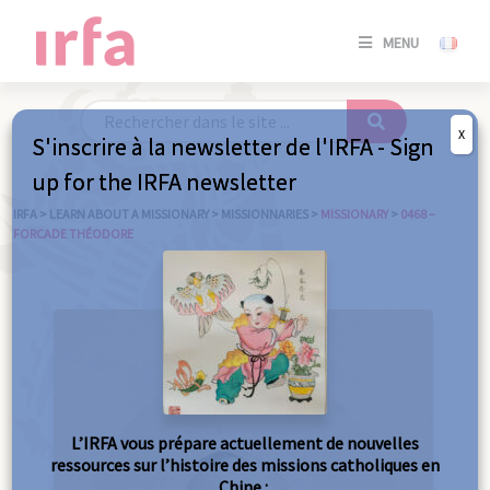
SE
MENU
CONNE
/
S'INSC
X
S'inscrire à la newsletter de l'IRFA - Sign
SE
up for the IRFA newsletter
CONNE
/ S'INSC
IRFA
>
LEARN ABOUT A MISSIONARY
>
MISSIONNARIES
>
MISSIONARY
>
0468 –
FORCADE THÉODORE
C
L’IRFA vous prépare actuellement de nouvelles
ressources sur l’histoire des missions catholiques en
Chine :