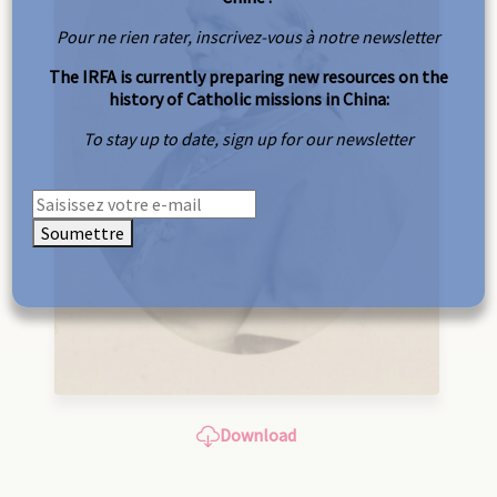
Pour ne rien rater, inscrivez-vous à notre newsletter
The IRFA is currently preparing new resources on the
history of Catholic missions in China:
To stay up to date, sign up for our newsletter
Soumettre
Download