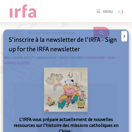
SE
MENU
CONNE
/
S'INSC
X
S'inscrire à la newsletter de l'IRFA - Sign
SE
up for the IRFA newsletter
CONNE
/ S'INSC
IRFA
>
LEARN ABOUT A MISSIONARY
>
MISSIONNARIES
>
MISSIONARY
>
0491 –
GARNIER CLAUDE
C
L’IRFA vous prépare actuellement de nouvelles
ressources sur l’histoire des missions catholiques en
Chine :