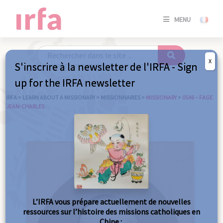
SE
MENU
CONNE
/
S'INSC
X
S'inscrire à la newsletter de l'IRFA - Sign
SE
up for the IRFA newsletter
CONNE
/ S'INSC
IRFA
>
LEARN ABOUT A MISSIONARY
>
MISSIONNARIES
>
MISSIONARY
>
0546 – FAGE
JEAN-CHARLES
C
L’IRFA vous prépare actuellement de nouvelles
ressources sur l’histoire des missions catholiques en
Chine :