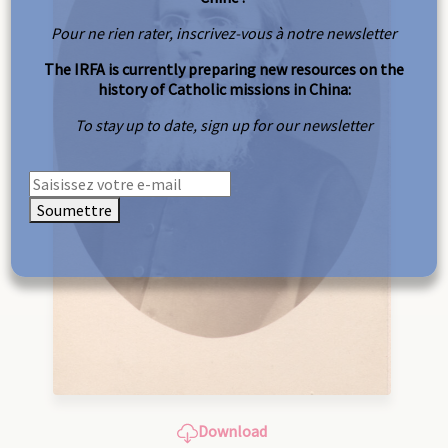
Pour ne rien rater, inscrivez-vous à notre newsletter
The IRFA is currently preparing new resources on the
history of Catholic missions in China:
To stay up to date, sign up for our newsletter
Soumettre
Download